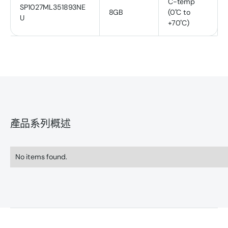
C-temp
SP1027ML351893NE
8GB
(0˚C to
U
+70˚C)
產品系列概述
No items found.