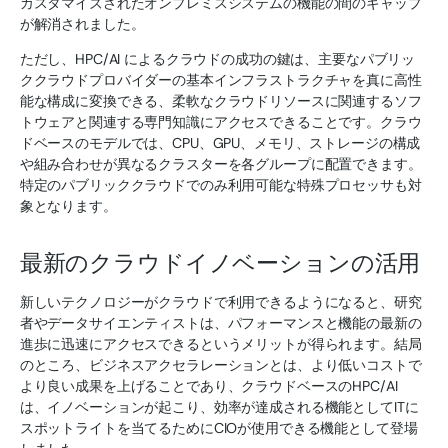
カスタマイズされたオンプレミスシステムの機能の間のギャップ
が解消されました。
ただし、HPC/AI によるクラウドの成功の鍵は、主要なパブリッ
ククラウドプロバイダーの基本インフラストラクチャを真に高性
能な構成に変換できる、柔軟なクラウドリソースに関連するソフ
トウェアと関連する専門知識にアクセスできることです。クラウ
ドベースのモデルでは、CPU、GPU、メモリ、ストレージの構成
や組み合わせが異なるクラスターを各グループに配置できます。
特定のパブリッククラウドでのみ利用可能な特殊プロセッサも対
象となります。
最新のクラウドイノベーションの活用
新しいテクノロジーがクラウドで利用できるようになると、研究
者やデータサイエンティストは、パフォーマンスと機能の最新の
進歩に迅速にアクセスできるというメリットが得られます。結局
のところ、ビジネスアクセラレーションとは、より低いコストで
より良い成果を上げることであり、クラウドベースのHPC/AI
は、イノベーションが起こり、効率が達成される機能としてITに
スポットライトを当てるためにCIOが使用できる機能として登場