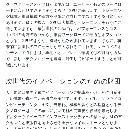
クラウドベースのデプロイ環境では、ユーザーが特定のワークロ
ードに合わせてさまざまな CPU と GPU に基づいて、トレーニン
グ構成と推論構成の両方を簡単に作成してテストできる可能性が
あります。多くの場合、GPUは大規模なトレーニングを行うのに
適していますが、最新世代のCPUには、パフォーマンスとコス
ト/ROIの両方の観点から、推論ワークロードに最適なオプション
となる「GPUのような」機能が組み込まれています。さらに、将
来的に新世代のプロセッサが導入されるにつれて、クラウドのオ
ンデマンド性により、専用のオンプレミス環境では不可能な方法
で、新しいテクノロジーを迅速に評価してピボットすることが可
能になります。
次世代のイノベーションのための財団
人工知能は業界全体でイノベーションに拍車をかけ、その目覚ま
しい成果が真っ向から脚光を浴びています。ただし、クラウドコ
ンピューティング、HPC、自動化、機械学習などの基盤となるテ
クノロジーは、この革命において極めて重要な役割を果たしま
す。クラウドベースのインフラストラクチャへの移行は、AI のア
クセス性と拡張性を向上させる重要なマイルストーンとなりま
す。主要組織が HPC と AI を採用し続ける中、クラウドの技術的