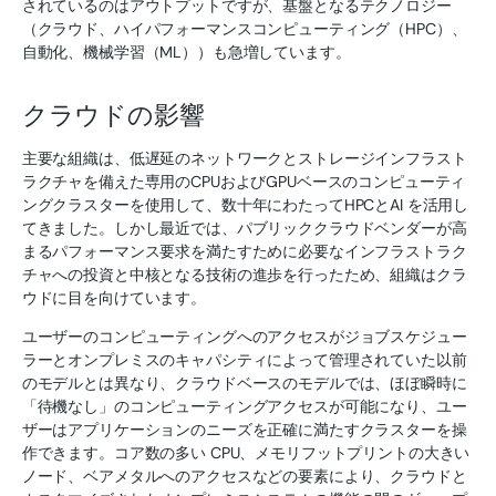
されているのはアウトプットですが、基盤となるテクノロジー
（クラウド、ハイパフォーマンスコンピューティング（HPC）、
自動化、機械学習（ML））も急増しています。
クラウドの影響
主要な組織は、低遅延のネットワークとストレージインフラスト
ラクチャを備えた専用のCPUおよびGPUベースのコンピューティ
ングクラスターを使用して、数十年にわたってHPCとAI を活用し
てきました。しかし最近では、パブリッククラウドベンダーが高
まるパフォーマンス要求を満たすために必要なインフラストラク
チャへの投資と中核となる技術の進歩を行ったため、組織はクラ
ウドに目を向けています。
ユーザーのコンピューティングへのアクセスがジョブスケジュー
ラーとオンプレミスのキャパシティによって管理されていた以前
のモデルとは異なり、クラウドベースのモデルでは、ほぼ瞬時に
「待機なし」のコンピューティングアクセスが可能になり、ユー
ザーはアプリケーションのニーズを正確に満たすクラスターを操
作できます。コア数の多い CPU、メモリフットプリントの大きい
ノード、ベアメタルへのアクセスなどの要素により、クラウドと