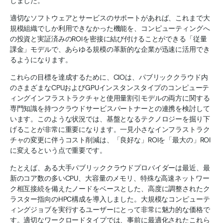
しました。
適切なソフトウェアとサービスのサポートがあれば、これまで大
規模組織でしか利用できなかった機能を、コンピューティングへ
の投資と実証済みのROIを密接に結び付けることができる「従量
課金」モデルで、あらゆる規模の革新的な企業が迅速に活用でき
るようになります。
これらの目標を達成するために、CIOは、パブリッククラウド内
のさまざまなCPUおよびGPUインスタンスタイプのコンピューテ
ィングインフラストラクチャと使用量割引モデルの両方に関する
専門知識を持つクラウドサービスパートナーとの連携を検討して
います。このような状況では、基盤となるテクノロジーを掘り下
げることが非常に重要になります。一見小さなインフラストラク
チャの変更に伴うコスト削減は、「良好な」ROIを「最大の」ROI
に変えるという点で重要です。
たとえば、ある大手パブリッククラウドプロバイダーは最近、最
新のコア数の多いCPU、大容量のメモリ、特殊な高速ネットワー
ク相互接続を備えたノードをベースとした、高度に調整されたク
ラスター指向のHPC構成を導入しました。大規模なコンピューテ
ィングジョブを実行するユーザーにとって非常に魅力的な価格で
す。適切なワークロードタイプでは、事前に最適化されたこれら