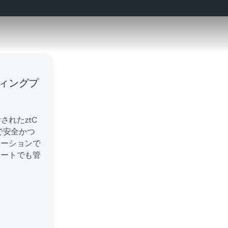
ィングプ
されたztC
で安全かつ
ューションで
モートでも管