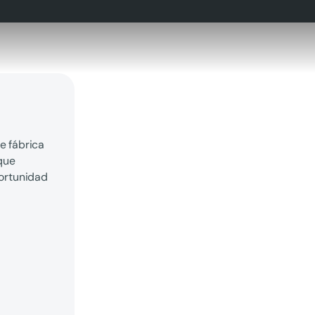
e fábrica
que
portunidad